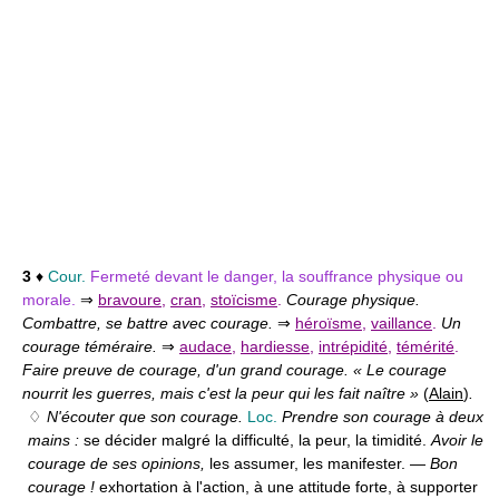
3
♦
Cour.
Fermeté devant le danger, la souffrance physique ou
morale.
⇒
bravoure
,
cran
,
stoïcisme
.
Courage physique.
Combattre, se battre avec courage.
⇒
héroïsme
,
vaillance
.
Un
courage téméraire.
⇒
audace
,
hardiesse
,
intrépidité
,
témérité
.
Faire preuve de courage, d'un grand courage. « Le courage
nourrit les guerres, mais c'est la peur qui les fait naître »
(
Alain
)
.
♢
N'écouter que son courage.
Loc.
Prendre son courage à deux
mains :
se décider malgré la difficulté, la peur, la timidité.
Avoir le
courage de ses opinions,
les assumer, les manifester. —
Bon
courage !
exhortation à l'action, à une attitude forte, à supporter