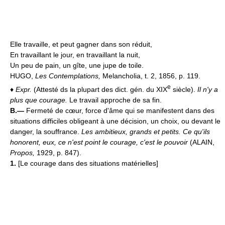
Elle travaille, et peut gagner dans son réduit,
En travaillant le jour, en travaillant la nuit,
Un peu de pain, un gîte, une jupe de toile.
HUGO,
Les Contemplations,
Melancholia, t. 2, 1856, p. 119.
e
♦
Expr.
(Attesté ds la plupart des dict. gén. du XIX
siècle).
Il n'y a
plus que courage.
Le travail approche de sa fin.
B.—
Fermeté de cœur, force d'âme qui se manifestent dans des
situations difficiles obligeant à une décision, un choix, ou devant le
danger, la souffrance.
Les ambitieux, grands et petits. Ce qu'ils
honorent, eux, ce n'est point le courage, c'est le pouvoir
(ALAIN,
Propos,
1929, p. 847).
1.
[Le courage dans des situations matérielles]