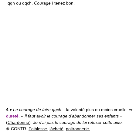
qqn ou qqch.
Courage !
tenez bon.
4
♦
Le courage de faire qqch. :
la volonté plus ou moins cruelle. ⇒
dureté
.
« Il faut avoir le courage d'abandonner ses enfants »
(
Chardonne
)
. Je n'ai pas le courage de lui refuser cette aide.
⊗ CONTR.
Faiblesse
,
lâcheté
,
poltronnerie.