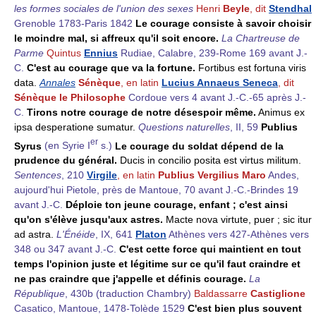
les formes sociales de l'union des sexes
Henri
Beyle
, dit
Stendhal
Grenoble 1783-Paris 1842
Le courage consiste à savoir choisir
le moindre mal, si affreux qu'il soit encore.
La Chartreuse de
Parme
Quintus
Ennius
Rudiae, Calabre, 239-Rome 169 avant J.-
C.
C'est au courage que va la fortune.
Fortibus est fortuna viris
data.
Annales
Sénèque
, en latin
Lucius Annaeus Seneca
, dit
Sénèque le Philosophe
Cordoue vers 4 avant J.-C.-65 après J.-
C.
Tirons notre courage de notre désespoir même.
Animus ex
ipsa desperatione sumatur.
Questions naturelles
, II, 59
Publius
er
Syrus
(en Syrie I
s.)
Le courage du soldat dépend de la
prudence du général.
Ducis in concilio posita est virtus militum.
Sentences
, 210
Virgile
, en latin
Publius Vergilius Maro
Andes,
aujourd'hui Pietole, près de Mantoue, 70 avant J.-C.-Brindes 19
avant J.-C.
Déploie ton jeune courage, enfant ; c'est ainsi
qu'on s'élève jusqu'aux astres.
Macte nova virtute, puer ; sic itur
ad astra.
L'Énéide
, IX, 641
Platon
Athènes vers 427-Athènes vers
348 ou 347 avant J.-C.
C'est cette force qui maintient en tout
temps l'opinion juste et légitime sur ce qu'il faut craindre et
ne pas craindre que j'appelle et définis courage.
La
République
, 430b (traduction Chambry)
Baldassarre
Castiglione
Casatico, Mantoue, 1478-Tolède 1529
C'est bien plus souvent