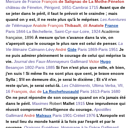
Mercure de France
François
de Salignac de
La Mothe-
Fénelon
château de Fénelon, Périgord, 1651-Cambrai 1715
Avant que de
se jeter dans le péril, il faut le prévoir et le craindre ; mais
quand on y est, il ne reste plus qu'à le mépriser.
Les Aventures
de Télémaque
Anatole François
Thibault
, dit
Anatole
France
Paris 1844-La Béchellerie, Saint-Cyr-sur-Loire, 1924
Académie
française, 1896
À mesure qu'on s'avance dans la vie, on
s'aperçoit que le courage le plus rare est celui de penser.
La
Vie littéraire
Calmann-Lévy
André
Gide
Paris 1869-Paris 1951
Je
ne puis admirer pleinement le courage de celui qui méprise la
vie.
Journal des Faux-Monnayeurs
Gallimard
Victor
Hugo
Besançon 1802-Paris 1885
Si l'on n'est plus que mille, eh bien,
j'en suis ! Si même Ils ne sont plus que cent, je brave encore
Sylla ; S'il en demeure dix, je serai le dixième ; Et s'il n'en
reste qu'un, je serai celui-là.
Les Châtiments
, Ultima Verba, VII,
16
François, duc de
La Rochefoucauld
Paris 1613-Paris 1680
On ne peut répondre de son courage quand on n'a jamais été
dans le péril.
Maximes
Robert
Mallet
1915
Une imprudence qui
réussit compromet l'intelligence du courage.
Apostilles
Gallimard
André
Malraux
Paris 1901-Créteil 1976
L'Acropole est
le seul lieu du monde hanté à la fois par l'esprit et par le
courage.
Oraisons Funèbres
, Hommage à la Grèce Gallimard