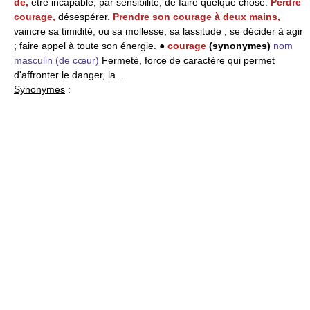
de,
être incapable, par sensibilité, de faire quelque chose.
Perdre
courage,
désespérer.
Prendre son courage à deux mains,
vaincre sa timidité, ou sa mollesse, sa lassitude ; se décider à agir
; faire appel à toute son énergie. ●
courage
(synonymes)
nom
masculin
(de cœur)
Fermeté, force de caractère qui permet
d'affronter le danger, la...
Synonymes
: