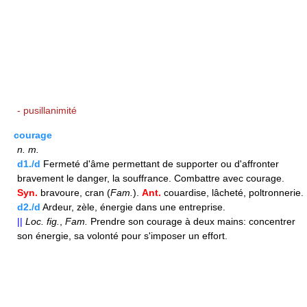
- pusillanimité
courage
n.
m.
d1./d
Fermeté d'âme permettant de supporter ou d'affronter
bravement le danger, la souffrance. Combattre avec courage.
Syn.
bravoure, cran (
Fam.
).
Ant.
couardise, lâcheté, poltronnerie.
d2./d
Ardeur, zèle, énergie dans une entreprise.
||
Loc.
fig.
,
Fam.
Prendre son courage à deux mains: concentrer
son énergie, sa volonté pour s'imposer un effort.