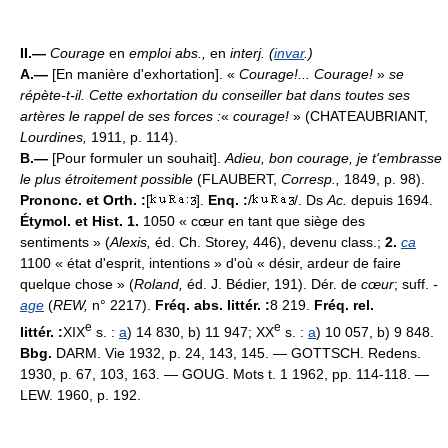
II.—
Courage
en
emploi abs.,
en
interj. (
invar
.)
A.—
[En manière d'exhortation]. «
Courage!... Courage!
»
se
répète-t-il. Cette exhortation du conseiller bat dans toutes ses
artères le rappel de ses forces :
«
courage!
» (CHATEAUBRIANT,
Lourdines,
1911, p. 114).
B.—
[Pour formuler un souhait].
Adieu, bon courage, je t'embrasse
le plus étroitement possible
(FLAUBERT,
Corresp.,
1849, p. 98).
Prononc. et Orth. :
[
].
Enq. :
/
/. Ds
Ac.
depuis 1694.
Étymol. et Hist. 1.
1050 « cœur en tant que siège des
sentiments » (
Alexis,
éd. Ch. Storey, 446), devenu class.;
2.
ca
1100 « état d'esprit, intentions » d'où « désir, ardeur de faire
quelque chose » (
Roland,
éd. J. Bédier, 191). Dér. de
cœur
; suff.
-
age
(
REW,
n° 2217).
Fréq. abs. littér. :
8 219.
Fréq. rel.
e
e
littér. :
XIX
s. :
a
) 14 830, b) 11 947; XX
s. :
a
) 10 057, b) 9 848.
Bbg.
DARM. Vie 1932, p. 24, 143, 145. — GOTTSCH. Redens.
1930, p. 67, 103, 163. — GOUG. Mots t. 1 1962, pp. 114-118. —
LEW. 1960, p. 192.