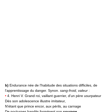
b)
Endurance née de l'habitude des situations difficiles, de
l'apprentissage du danger. Synon.
sang-froid, valeur
:
•
4. Henri V. Grand roi, vaillant guerrier, d'un père usurpateur
Dès son adolescence illustre imitateur,
N'étant que prince encor, aux périls, au carnage
De nocturnes bandits formèrent son
courage.