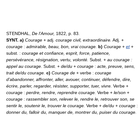
STENDHAL,
De l'Amour,
1822, p. 83.
SYNT. a)
Courage
+ adj.
courage civil, extraordinaire.
Adj. +
courage
:
admirable, beau, bon, vrai courage.
b)
Courage
+
et
+
subst. :
courage et confiance, esprit, force, patience,
persévérance, résignation, vertu, volonté.
Subst. +
au courage :
appel au courage.
Subst. +
de/du
+
courage
:
acte, preuve, sens,
trait de/du courage.
c)
Courage de
+ verbe :
courage
d'abandonner, affronter, aller, avouer, continuer, défendre, dire,
écrire, parler, regarder, résister, supporter, tuer, vivre.
Verbe +
courage
:
perdre, rendre, reprendre courage.
Verbe +
le/son
+
courage
:
rassembler son, relever le, rendre le, retrouver son, se
sentir le, soutenir le, trouver le courage.
Verbe +
de/du
+
courage
:
donner du, falloir du, manquer de, montrer du, puiser du courage.