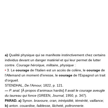
a)
Qualité physique qui se manifeste instinctivement chez certains
individus devant un danger matériel et qui leur permet de lutter
contre.
Courage héroïque, militaire, physique
:
•
3. Le
courage
de l'Italien est un accès de colère, le
courage
de
l'Allemand un moment d'ivresse, le
courage
de l'Espagnol un trait
d'orgueil.
STENDHAL,
De l'Amour,
1822, p. 121.
—
P. anal.
[À propos d'animaux hardis]
Il avait le courage aveugle
du taureau qui fonce
(GREEN,
Journal,
1950, p. 347).
PARAD. a)
Synon.
bravoure, cran, intrépidité, témérité, vaillance;
b)
anton.
couardise, faiblesse, lâcheté, poltronnerie.