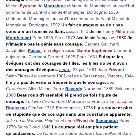
Michel
Eyquem
de
Montaigne
château de Montaigne, aujourd'hui
commune de Saint-Michel-de-Montaigne, Dordogne, 1533-
château de Montaigne, aujourd'hui commune de Saint-Michel-de-
Montaigne, Dordogne, 1592
Un fait courageux ne doit pas
conclure un homme vaillant.
Essais
, II, 1
définir
Henry
Millon
de
Montherlant
Paris 1895-Paris 1972
Académie française, 1960
Je
n'imagine pas le génie sans courage.
Carnets
Gallimard
Jacqueline
Pascal
, en religion
sœur Sainte-Euphémie
Clermont,
aujourd'hui Clermont-Ferrand, 1625-Paris 1661
Puisque les
évêques ont des courages de filles, les filles doivent avoir
des courages d'évêques.
Lettre
, 23 juin 1661
Jean
Prévost
Saint-Pierre-lès-Nemours 1901-près de Sassenage, Vercors, 1944
Il n'y a pas de vertu si fréquente que le courage.
Les
Caractères
Albin Michel
Pierre
Reverdy
Narbonne 1889-Solesmes
1960
Beaucoup d'insensibilité prend parfois figure de
courage.
Le Livre de mon bord
Mercure de France
Jean-Jacques
Rousseau
Genève 1712-Ermenonville, 1778
Il y a souvent plus
de stupidité que de courage dans une constance apparente.
Julie ou la Nouvelle Héloïse
Étienne
Pivert de
Senancour
Paris
1770-Saint-Cloud 1846
Le courage réel est plus patient
qu'audacieux.
De l'amour considéré dans les lois réelles et dans