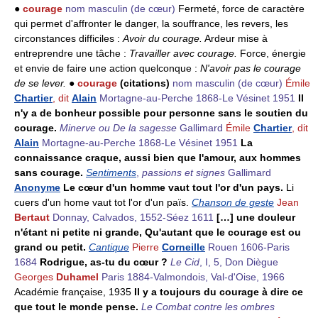
●
courage
nom masculin
(de cœur)
Fermeté, force de caractère
qui permet d'affronter le danger, la souffrance, les revers, les
circonstances difficiles :
Avoir du courage.
Ardeur mise à
entreprendre une tâche :
Travailler avec courage.
Force, énergie
et envie de faire une action quelconque :
N'avoir pas le courage
de se lever.
●
courage
(citations)
nom masculin
(de cœur)
Émile
Chartier
, dit
Alain
Mortagne-au-Perche 1868-Le Vésinet 1951
Il
n'y a de bonheur possible pour personne sans le soutien du
courage.
Minerve ou De la sagesse
Gallimard
Émile
Chartier
, dit
Alain
Mortagne-au-Perche 1868-Le Vésinet 1951
La
connaissance craque, aussi bien que l'amour, aux hommes
sans courage.
Sentiments
,
passions et signes
Gallimard
Anonyme
Le cœur d'un homme vaut tout l'or d'un pays.
Li
cuers d'un home vaut tot l'or d'un païs.
Chanson de geste
Jean
Bertaut
Donnay, Calvados, 1552-Séez 1611
[…] une douleur
n'étant ni petite ni grande, Qu'autant que le courage est ou
grand ou petit.
Cantique
Pierre
Corneille
Rouen 1606-Paris
1684
Rodrigue, as-tu du cœur ?
Le Cid
, I, 5, Don Diègue
Georges
Duhamel
Paris 1884-Valmondois, Val-d'Oise, 1966
Académie française, 1935
Il y a toujours du courage à dire ce
que tout le monde pense.
Le Combat contre les ombres