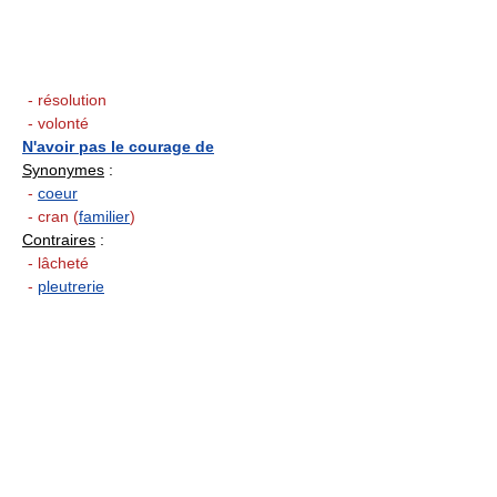
- résolution
- volonté
N'avoir pas le courage de
Synonymes
:
-
coeur
- cran (
familier
)
Contraires
:
- lâcheté
-
pleutrerie