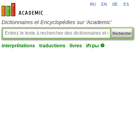
RU
EN
DE
ES
fr-academic.com
Dictionnaires et Encyclopédies sur 'Academic'
Recherche!
interprétations
traductions
livres
Игры ⚽