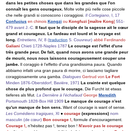
dans les petites choses que dans les grandes que l'on
connaît les gens courageux.
Molte volte più nelle cose piccole
che nelle grandi si conoscono i coraggiosi.
Il Cortegiano
, I, 17
Confucius
en chinois
Kongzi
ou
Kongfuzi [maître Kong
]
551-
479 avant J.-C.
Il faut que le disciple de la sagesse ait le cœur
grand et courageux. Le fardeau est lourd et le voyage est
long.
Entretiens
, IV, 8 (
traduction
S. Couvreur)
abbé Ferdinando
Galiani
Chieti 1728-Naples 1787
Le courage est l'effet d'une
très grande peur. De fait, quand nous avons une grande peur
de mourir, nous nous laissons courageusement couper une
jambe.
Il coraggio è l'effetto d'una grandissima paura. Quando
abbiamo infatti una gran paura di morire, ci lasciamo tagliare
coraggiosamente una gamba.
Dialogues
Gertrud von
Le Fort
Minden 1876-Oberstdorf, Bavière, 1971
La crainte est quelque
chose de plus profond que le courage.
Die Furcht ist etwas
tieferes als Mut.
La Dernière à l'échafaud
George
Meredith
Portsmouth 1828-Box Hill 1909
Le manque de courage n'est
qu'un manque de bon sens.
Want of courage is want of sense.
Les Comédiens tragiques
, XI
●
courage
(expressions)
nom
masculin
(de cœur)
Bon courage !,
formule d'encouragement.
Courage !,
n'hésitez pas !, tenez bon !
N'avoir pas le courage