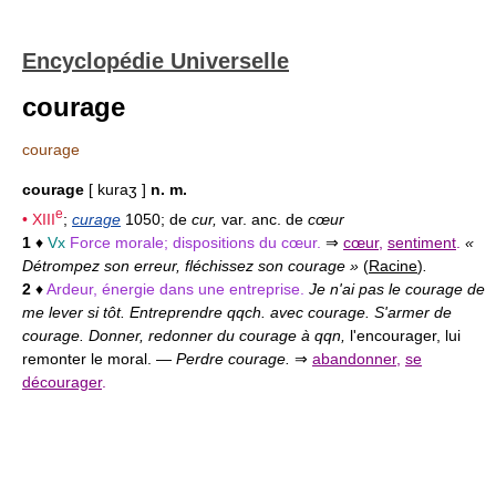
Encyclopédie Universelle
courage
courage
courage
[ kuraʒ ]
n. m.
e
•
XIII
;
curage
1050; de
cur,
var. anc. de
cœur
1
♦
Vx
Force morale; dispositions du cœur.
⇒
cœur
,
sentiment
.
«
Détrompez son erreur, fléchissez son courage »
(
Racine
)
.
2
♦
Ardeur, énergie dans une entreprise.
Je n'ai pas le courage de
me lever si tôt. Entreprendre qqch. avec courage. S'armer de
courage. Donner, redonner du courage à qqn,
l'encourager, lui
remonter le moral. —
Perdre courage.
⇒
abandonner
,
se
décourager
.