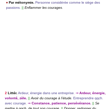
♦
Par métonymie.
Personne considérée comme le siège des
passions.
||
Enflammer les courages.
2
Littér.
Ardeur, énergie dans une entreprise.
⇒
Ardeur, énergie,
volonté, zèle.
||
Avoir du courage à l'étude.
Entreprendre qqch.
avec courage.
⇒
Constance, patience, persévérance.
||
Se
mettre à qqch. de tout son courage.
||
Donner, redonner du