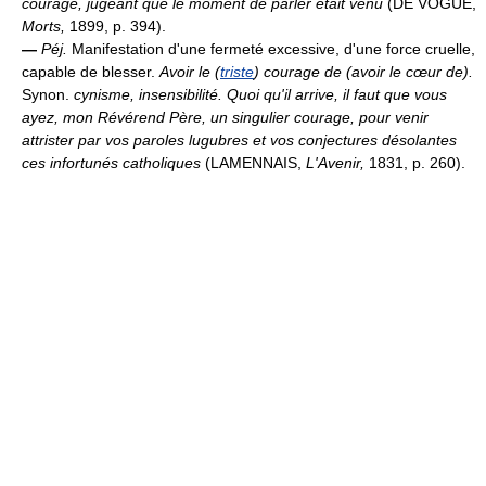
courage, jugeant que le moment de parler était venu
(DE VOGÜÉ,
Morts,
1899, p. 394).
—
Péj.
Manifestation d'une fermeté excessive, d'une force cruelle,
capable de blesser.
Avoir le (
triste
) courage de (avoir le cœur de).
Synon.
cynisme, insensibilité.
Quoi qu'il arrive, il faut que vous
ayez, mon Révérend Père, un singulier courage, pour venir
attrister par vos paroles lugubres et vos conjectures désolantes
ces infortunés catholiques
(LAMENNAIS,
L'Avenir,
1831, p. 260).