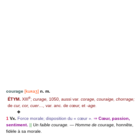
courage
[kuʀaʒ]
n. m.
e
ÉTYM.
XIII
;
curage,
1050, aussi var.
corage, couraige, chorrage;
de
cur, cor, cuer…,
var. anc. de
cœur,
et
-age.
❖
1
Vx.
Force morale; disposition du « cœur ».
⇒
Cœur, passion,
sentiment.
||
Un faible courage.
—
Homme de courage,
honnête,
fidèle à sa morale.