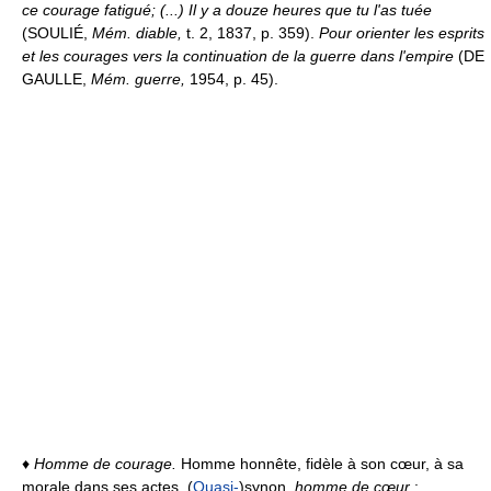
ce courage fatigué; (...) Il y a douze heures que tu l'as tuée
(SOULIÉ,
Mém. diable,
t. 2, 1837, p. 359).
Pour orienter les esprits
et les courages vers la continuation de la guerre dans l'empire
(DE
GAULLE,
Mém. guerre,
1954, p. 45).
♦
Homme de courage.
Homme honnête, fidèle à son cœur, à sa
morale dans ses actes. (
Quasi-
)synon.
homme de cœur
: